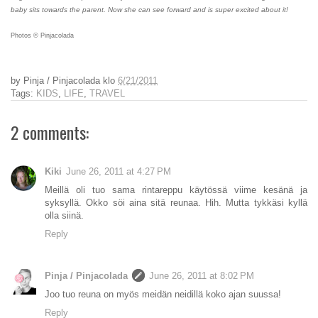
baby sits towards the parent. Now she can see forward and is super excited about it!
Photos © Pinjacolada
by
Pinja / Pinjacolada
klo
6/21/2011
Tags:
KIDS
,
LIFE
,
TRAVEL
2 comments:
Kiki
June 26, 2011 at 4:27 PM
Meillä oli tuo sama rintareppu käytössä viime kesänä ja
syksyllä. Okko söi aina sitä reunaa. Hih. Mutta tykkäsi kyllä
olla siinä.
Reply
Pinja / Pinjacolada
June 26, 2011 at 8:02 PM
Joo tuo reuna on myös meidän neidillä koko ajan suussa!
Reply