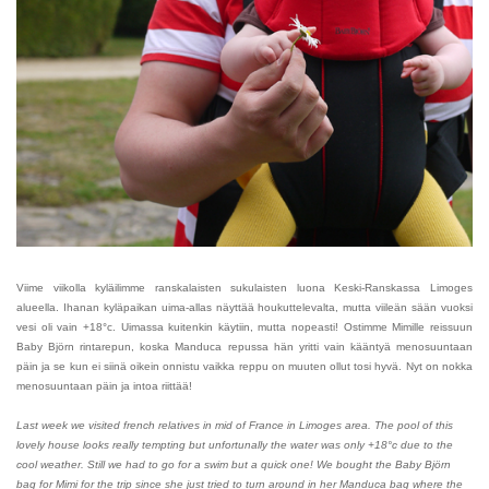
Viime viikolla kyläilimme ranskalaisten sukulaisten luona Keski-Ranskassa Limoges
alueella. Ihanan kyläpaikan uima-allas näyttää houkuttelevalta, mutta viileän sään vuoksi
vesi oli vain +18
°c. Uimassa kuitenkin käytiin, mutta nopeasti! Ostimme Mimille reissuun
Baby Björn rintarepun, koska Manduca repussa hän yritti vain kääntyä menosuuntaan
päin ja se kun ei siinä oikein onnistu vaikka reppu on muuten ollut tosi hyvä. Nyt on nokka
menosuuntaan päin ja intoa riittää!
Last week we visited french relatives in mid of France in Limoges area. The pool of this
lovely house looks really tempting but unfortunally the water was only
+18
°c due to the
cool weather. Still we had to go for a swim but a quick one! We bought the Baby Björn
bag for Mimi for the trip since she just tried to turn around in her Manduca bag where the