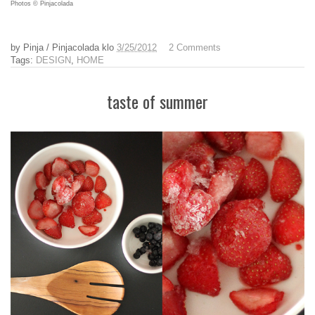
Photos © Pinjacolada
by
Pinja / Pinjacolada
klo
3/25/2012
2 Comments
Tags:
DESIGN
,
HOME
taste of summer