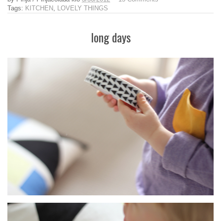
Tags:
KITCHEN
,
LOVELY THINGS
long days