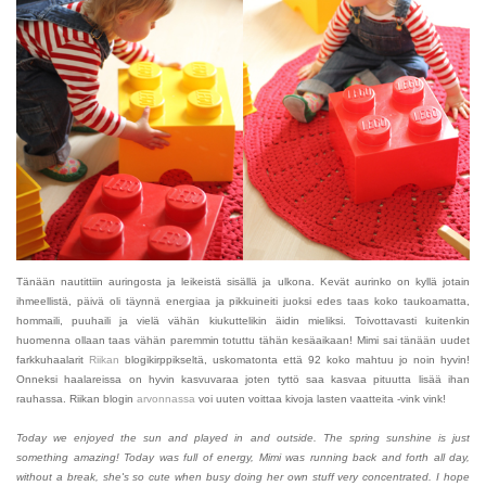
Tänään nautittiin auringosta ja leikeistä sisällä ja ulkona. Kevät aurinko on kyllä jotain
ihmeellistä, päivä oli täynnä energiaa ja pikkuineiti juoksi edes taas koko taukoamatta,
hommaili, puuhaili ja vielä vähän kiukuttelikin äidin mieliksi. Toivottavasti kuitenkin
huomenna ollaan taas vähän paremmin totuttu tähän kesäaikaan! Mimi sai tänään uudet
farkkuhaalarit
Riikan
blogikirppikseltä, uskomatonta että 92 koko mahtuu jo noin hyvin!
Onneksi haalareissa on hyvin kasvuvaraa joten tyttö saa kasvaa pituutta lisää ihan
rauhassa. Riikan blogin
arvonnassa
voi uuten voittaa kivoja lasten vaatteita -vink vink!
Today we enjoyed the sun and played in and outside. The spring sunshine is just
something amazing! Today was full of energy, Mimi was running back and forth all day,
without a break, she's so cute when busy doing her own stuff very concentrated. I hope