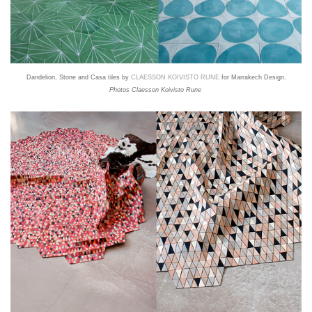
Dandelion, Stone and Casa tiles by
CLAESSON KOIVISTO RUNE
for Marrakech Design.
Photos
Claesson Koivisto Rune