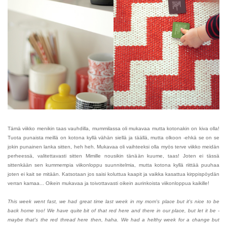
Tämä viikko menikin taas vauhdilla, mummilassa oli mukavaa mutta kotonakin on kiva olla!
Tuota punaista meillä on kotona kyllä vähän siellä ja täällä, mutta olkoon -ehkä se on se
jokin punainen lanka sitten, heh heh. Mukavaa oli vaihteeksi olla myös terve viikko meidän
perheessä, valitettavasti sitten Mimille nousikin tänään kuume, taas! Joten ei tässä
sittenkään sen kummempia viikonloppu suunnitelmia, mutta kotona kyllä riittää puuhaa
joten ei kait se mitään. Katsotaan jos saisi koluttua kaapit ja vaikka kasattua kirppispöydän
verran kamaa... Oikein mukavaa ja toivottavasti oikein aurinkoista viikonloppua kaikille!
This week went fast, we had great time last week in my mom's place but it's nice to be
back home too! We have quite bit of that red here and there in our place, but let it be -
maybe that's the red thread here then, haha. We had a helthy week for a change but