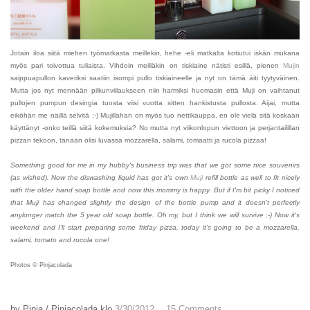
Jotain iloa siitä miehen työmatkasta meillekin, hehe -eli matkalta kotiutui iskän mukana
myös pari toivottua tuliaista. Vihdoin meilläkin on tiskiaine nätisti esillä, pienen
Mujin
saippuapullon kaveriksi saatiin isompi pullo tiskiaineelle ja nyt on tämä äiti tyytyväinen.
Mutta jos nyt mennään pilkunviilaukseen niin harmiksi huomasin että Muji on vaihtanut
pullojen pumpun desingia tuosta viisi vuotta sitten hankistusta pullosta. Aijai, mutta
eiköhän me näillä selvitä ;-)
Mujillahan on myös tuo nettikauppa, en ole vielä sitä koskaan
käyttänyt -onko teillä siitä kokemuksia? No mutta
nyt viikonlopun viettoon ja perjantailillan
pizzan tekoon, tänään olisi luvassa mozzarella, salami, tomaatti ja rucola pizzaa!
Something good for me in my hubby's business trip was that we got some nice souvenirs
(as wished). Now the diswashing liquid has got it's own
Muji
refill bottle as well to fit nicely
with the older hand soap bottle and now this mommy is happy. But if I'm bit picky I noticed
that Muji has changed slightly the design of the bottle pump and it doesn't perfectly
anylonger match the 5 year old soap bottle. Oh my, but I think we will survive ;-) Now it's
weekend and I'll start preparing some friday pizza, today it's going to be a mozzarella,
salami, tomato and rucola one!
Photos © Pinjacolada
by
Pinja / Pinjacolada
klo
3/30/2012
15 Comments