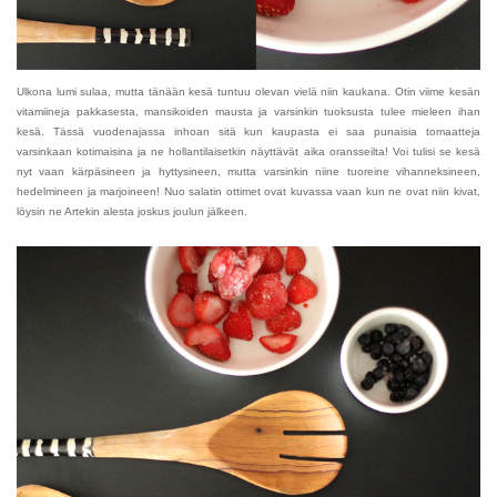
Ulkona lumi sulaa, mutta tänään kesä tuntuu olevan vielä niin kaukana. Otin viime kesän
vitamiineja pakkasesta, mansikoiden mausta ja varsinkin tuoksusta tulee mieleen ihan
kesä. Tässä vuodenajassa inhoan sitä kun kaupasta ei saa punaisia tomaatteja
varsinkaan kotimaisina ja ne hollantilaisetkin näyttävät aika oransseilta! Voi tulisi se kesä
nyt vaan kärpäsineen ja hyttysineen, mutta varsinkin niine tuoreine vihanneksineen,
hedelmineen ja marjoineen! Nuo salatin ottimet ovat kuvassa vaan kun ne ovat niin kivat,
löysin ne Artekin alesta joskus joulun jälkeen.