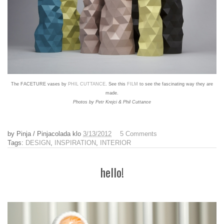
The FACETURE vases by
PHIL CUTTANCE
. See this
FILM
to see the fascinating way they are
made.
Photos by Petr Krejci & Phil Cuttance
by
Pinja / Pinjacolada
klo
3/13/2012
5 Comments
Tags:
DESIGN
,
INSPIRATION
,
INTERIOR
hello!