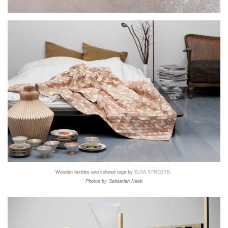
Wooden textiles and colored rugs by
ELSA STROZYK
.
Photos by
Sebastian Neeb