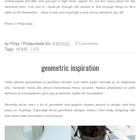
unfortunately the little one just got a high fever, again! So not too many plans for the
weekend then. Lets see if I could go through the closets to find enough things to fill a
table at the fleamarket... Have a nice and hopefully a very sunny weekend you all!
Photos © Pinjacolada
by
Pinja / Pinjacolada
klo
3/16/2012
8 Comments
Tags:
HOME
,
LIFE
geometric inspiration
Viime aikoina geometriset ja graafiset muodot ovat olleet paljon pinnalla ja ne inspiroivat
yhä. Varsinkin nämä alla olevat ihastuttavat minua suuresti. Näissä jokaisessa on jokin
kiehtova ja innovatiivinen pieni juju ja tietenkin kaikki niin kauniitakin!
Recently we've seen a lot of geometric and graphic shapes around in design and they
keep on inspiring. Especially these geometric designs below I find really intriguing with
their clever little innovations and beauty!