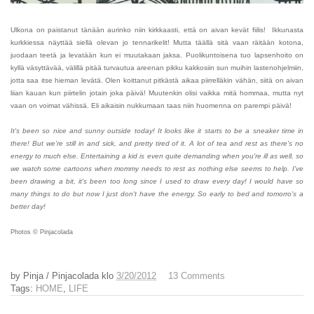
Ulkona on paistanut tänään aurinko niin kirkkaasti, että on aivan kevät fiilis! Ikkunasta
kurkkiessa näyttää siellä olevan jo tennarikelit! Mutta täällä sitä vaan räitään kotona,
juodaan teetä ja levatään kun ei muutakaan jaksa. Puolikuntoisena tuo lapsenhoito on
kyllä väsyttävää, välillä pitää turvautua areenan pikku kakkosiin sun muihin lastenohjelmiin,
jotta saa itse hieman levätä. Olen koittanut pitkästä aikaa piirrelläkin vähän, siitä on aivan
liian kauan kun piirtelin jotain joka päivä! Muutenkin olisi vaikka mitä hommaa, mutta nyt
vaan on voimat vähissä. Eli aikaisin nukkumaan taas niin huomenna on parempi päivä!
It's been so nice and sunny outside today! It looks like it starts to be a sneaker time in
there! But we're still in and sick, and pretty tired of it. A lot of tea and rest as there's no
energy to much else. Entertaining a kid is even quite demanding when you're ill as well, so
we watch some cartoons when mommy needs to rest as nothing else seems to help. I've
been drawing a bit, it's been too long since I used to draw every day! I would have so
many things to do but now I just don't have the energy. So early to bed and tomorro's a
better day!
Photos © Pinjacolada
by
Pinja / Pinjacolada
klo
3/20/2012
13 Comments
Tags:
HOME
,
LIFE