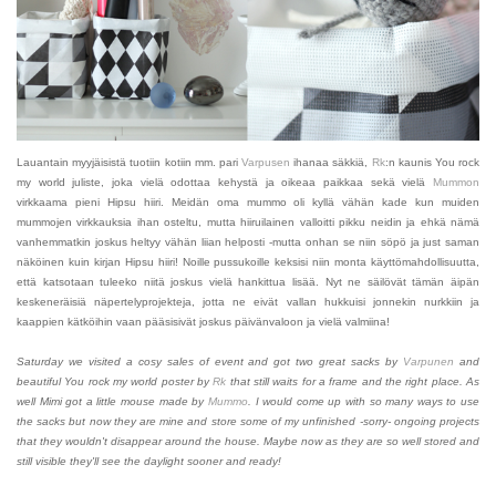
Lauantain myyjäisistä tuotiin kotiin mm. pari
Varpusen
ihanaa säkkiä,
Rk
:n kaunis You rock
my world juliste, joka vielä odottaa kehystä ja oikeaa paikkaa sekä vielä
Mummon
virkkaama pieni Hipsu hiiri. Meidän oma mummo oli kyllä vähän kade kun muiden
mummojen virkkauksia ihan osteltu, mutta hiiruilainen valloitti pikku neidin ja ehkä nämä
vanhemmatkin joskus heltyy vähän liian helposti -mutta onhan se niin söpö ja just saman
näköinen kuin kirjan Hipsu hiiri! Noille pussukoille keksisi niin monta käyttömahdollisuutta,
että katsotaan tuleeko niitä joskus vielä hankittua lisää. Nyt ne säilövät tämän äipän
keskeneräisiä näpertelyprojekteja, jotta ne eivät vallan hukkuisi jonnekin nurkkiin ja
kaappien kätköihin vaan pääsisivät joskus päivänvaloon ja vielä valmiina!
Saturday we visited a cosy sales of event and got two great sacks by
Varpunen
and
beautiful You rock my world poster by
Rk
that still waits for a frame and the right place. As
well Mimi got a little mouse made by
Mummo
. I would come up with so many ways to use
the sacks but now they are mine and store some of my unfinished -sorry- ongoing projects
that they wouldn't disappear around the house. Maybe now as they are so well stored and
still visible they'll see the daylight sooner and ready!