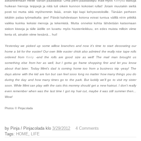
askartelemaan meille vähän pääsiäistä! Oma pieni pääsiäsitipu ihaili myös
Kerryltä
tilattuja
huikean hienoja teippejä ja niitä tuli oikein kunnon kokoiset rullat! Jotain muutakin sieltä
posti toi mutta siitä myöhemmin lisää, ensin kipi kapi kehysostoksille. Tänään perheen
iskäkin palaa työmatkalta -jee! Päivät kahdestaan kotona voivat tuntua välillä nii-in pitkiltä
vaikka kuinka keksisi menoja ja tekemistä. Mutta onneksi kohta lähdetään katsomaan
siskon kissoja ja tälle äidille on luvattu myös hiustenleikkuu, en edes muista milloin viime
kerta oli, ainakin viime kesänä... hui!
Yesterday we picked up some willow branches and now it's time to start decorating our
home a bit for the easter! Our own little easter chick also admired the really nice tape rolls
ordered from
Kerry
-and the rolls are good size as well! The mail man brought us
something else from her as well, but I gotta go frame shopping first and let you know
about that later. Today Mimi's dad is coming home too from a business trip -yeay! The
days alone with the kid are fun but can feel sooo long no matter how many things you do
during the day and how many times go to the park. But luckily we'll go to visit my sister
soon. While Mimi can play with the cats this mommy should get a new haircut. I don't really
even remember when was the last time I got my hair cut, maybe it was still summer then...
Wow!
Photos © Pinjacolada
by
Pinja / Pinjacolada
klo
3/29/2012
4 Comments
Tags:
HOME
,
LIFE