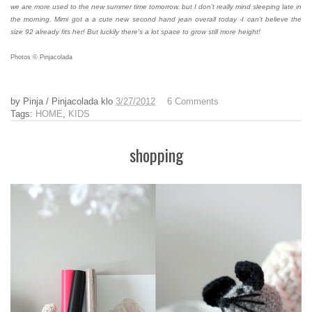
we are more used to the new summer time tomorrow, but I don't really mind sleeping late in
the morning. Mimi got a a cute new second hand jean overall today -I can't believe the
size 92 already fits her! But luckily there's a lot space to grow still more height!
Photos © Pinjacolada
by
Pinja / Pinjacolada
klo
3/27/2012
6 Comments
Tags:
HOME
,
KIDS
shopping