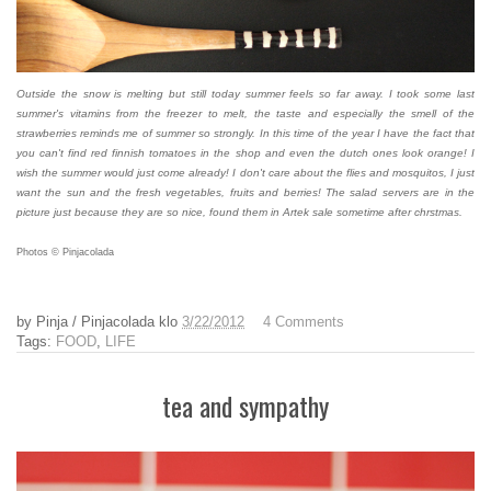
Outside the snow is melting but still today summer feels so far away. I took some last
summer's vitamins from the freezer to melt, the taste and especially the smell of the
strawberries reminds me of summer so strongly. In this time of the year I have the fact that
you can't find red finnish tomatoes in the shop and even the dutch ones look orange! I
wish the summer would just come already! I don't care about the flies and mosquitos, I just
want the sun and the fresh vegetables, fruits and berries! The salad servers are in the
picture just because they are so nice, found them in Artek sale sometime after chrstmas.
Photos © Pinjacolada
by
Pinja / Pinjacolada
klo
3/22/2012
4 Comments
Tags:
FOOD
,
LIFE
tea and sympathy