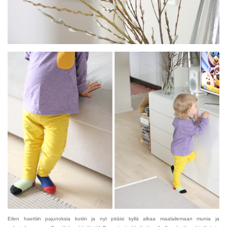
Eilen haettiin pajunoksia kotiin ja nyt pitäisi kyllä alkaa maalailemaan munia ja