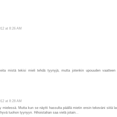
12 at 8:26 AM
ita mistä tekisi mieli tehdä tyynyjä, mutta jotenkin upouuden vaatteen 
12 at 8:28 AM
y mielessä. Mutta kun se näytti hassulta päällä mietin ensin tekeväni siitä 
t hyvä tuohon tyynyyn. Hihoistahan saa vielä jotain...