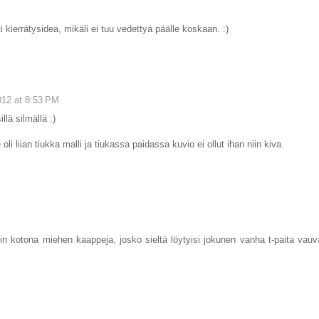
ierrätysidea, mikäli ei tuu vedettyä päälle koskaan. :)
12 at 8:53 PM
llä silmällä :)
oli liian tiukka malli ja tiukassa paidassa kuvio ei ollut ihan niin kiva.
in kotona miehen kaappeja, josko sieltä löytyisi jokunen vanha t-paita vauv