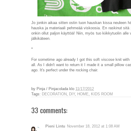
Jo jonkin aikaa sitten ostin tuon hauskan kissa neuleen h&m
hauska ja materiaali pehmeää viskoosia. En raskinut sitä pa
onkin ollut paljon käyttöä! Niin, myös tuo kiikkytuolin alle
jälkikäteen.
*
For sometime ago already I got this soft viscose knit with 
all. As I didn't want to return it I made it a small pillow 
ago. It's perfect under the rocking chair.
by
Pinja / Pinjacolada
klo
11/17/2012
Tags:
DECORATION
,
DIY
,
HOME
,
KIDS ROOM
33 comments:
Pieni Lintu
November 18, 2012 at 1:08 AM