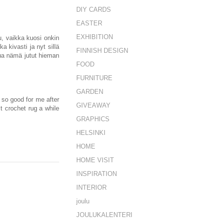
DIY CARDS
EASTER
EXHIBITION
tu, vaikka kuosi onkin
a kivasti ja nyt sillä
FINNISH DESIGN
ttua nämä jutut hieman
FOOD
FURNITURE
GARDEN
t so good for me after
GIVEAWAY
st crochet rug a while
GRAPHICS
HELSINKI
HOME
HOME VISIT
INSPIRATION
INTERIOR
joulu
JOULUKALENTERI