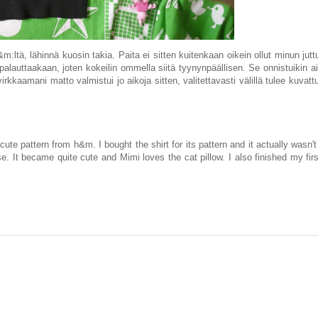
:ltä, lähinnä kuosin takia. Paita ei sitten kuitenkaan oikein ollut minun jut
lauttaakaan, joten kokeilin ommella siitä tyynynpäällisen. Se onnistuikin aik
 virkkaamani matto valmistui jo aikoja sitten, valitettavasti välillä tulee kuva
cute pattern from h&m. I bought the shirt for its pattern and it actually wasn'
case. It became quite cute and Mimi loves the cat pillow. I also finished my fir