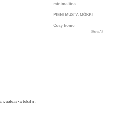
minimaliina
PIENI MUSTA MÖKKI
Cosy home
Show All
anvaateaskarteluihin.