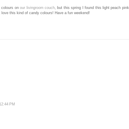
k colours on
our livingroom couch
, but this spring I found this light peach pi
ust love this kind of candy colours! Have a fun weekend!
 12:44 PM