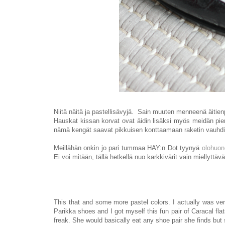
Niitä näitä ja pastellisävyjä. Sain muuten menneenä äitien
Hauskat kissan korvat ovat äidin lisäksi myös meidän pien
nämä kengät saavat pikkuisen konttaamaan raketin vauhdi
Meillähän onkin jo pari tummaa HAY:n Dot tyynyä
olohuon
Ei voi mitään, tällä hetkellä nuo karkkivärit vain miellyttä
This that and some more pastel colors. I actually was v
Parikka shoes and I got myself this fun pair of Caracal fl
freak. She would basically eat any shoe pair she finds but