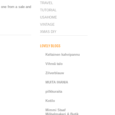
TRAVEL
nk one from a sale and
TUTORIAL
USAHOME
VINTAGE
XMAS DIY
LOVELY BLOGS
Keltainen kahvipannu
Vihreä talo
Zilverblauw
MUITA IHANIA
pilkkuraita
Kotilo
Mimmi Staaf
Möbelmakeri & Butik