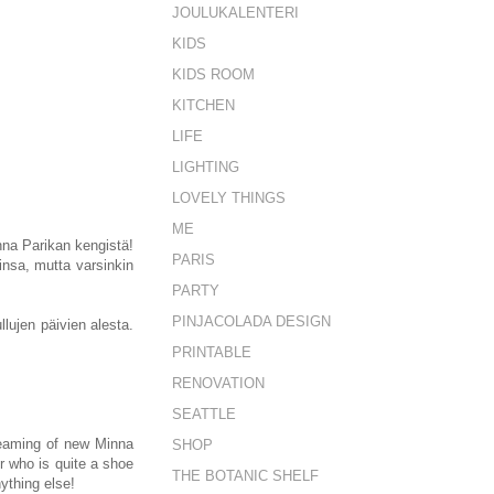
JOULUKALENTERI
KIDS
KIDS ROOM
KITCHEN
LIFE
LIGHTING
LOVELY THINGS
ME
nna Parikan kengistä!
PARIS
insa, mutta varsinkin
PARTY
PINJACOLADA DESIGN
lujen päivien alesta.
PRINTABLE
RENOVATION
SEATTLE
reaming of new Minna
SHOP
r who is quite a shoe
THE BOTANIC SHELF
ything else!