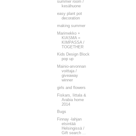
summer room /
kesähuone
easy plant pot
decoration
making summer
Marimekko +
KIASMA =
KIMPASSA /
TOGETHER
Kids Design Block
pop up
Mainio-arvonnan
voittaja /
giveaway
winner
girls and flowers
Fiskars, Iittala &
Arabia home
2014
Bugs
Finnay -lahjan
etsintää
Helsingissä /
Gift search ...