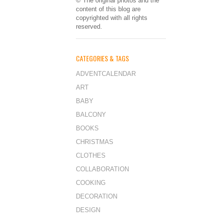
© The original photos and the
content of this blog are
copyrighted with all rights
reserved.
CATEGORIES & TAGS
ADVENTCALENDAR
ART
BABY
BALCONY
BOOKS
CHRISTMAS
CLOTHES
COLLABORATION
COOKING
DECORATION
DESIGN