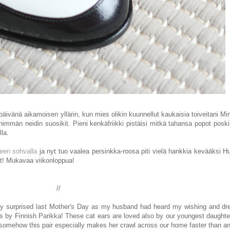
päivänä aikamoisen yllärin, kun mies olikin kuunnellut kaukaisia toiveitani Mi
immän neidin suosikit. Pieni kenkäfriikki pistäisi mitkä tahansa popot poski
lla.
een sohvalla
ja nyt tuo vaalea persinkka-roosa piti vielä hankkia kevääksi Hul
vät! Mukavaa viikonloppua!
//
ery surprised last Mother's Day as my husband had heard my wishing and d
ats by Finnish Parikka! These cat ears are loved also by our youngest daughte
 somehow this pair especially makes her crawl across our home faster than an