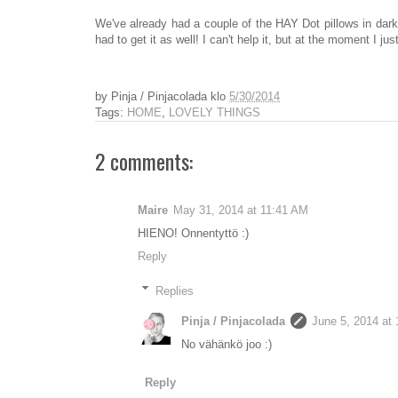
We've already had a couple of the HAY Dot pillows in dar
had to get it as well! I can't help it, but at the moment I j
by
Pinja / Pinjacolada
klo
5/30/2014
Tags:
HOME
,
LOVELY THINGS
2 comments:
Maire
May 31, 2014 at 11:41 AM
HIENO! Onnentyttö :)
Reply
Replies
Pinja / Pinjacolada
June 5, 2014 at
No vähänkö joo :)
Reply