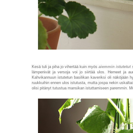
Kesä tuli ja piha jo vihertää kuin myös
aiemmin istutetut
s
lämpenivät ja versoja voi jo siirtää ulos. Herneet ja a
Kahvikannuun istutetun basilikan kaveriksi oli näköjään hy
ruukkuihin ennen ulos istutusta, mutta jospa nekin uskaltai
olisi pitänyt tutustua mansikan istuttamiseen paremmin. Mut