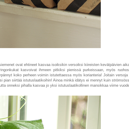
iemenet ovat ehtineet kasvaa isoiksikin versoiksi kiireisten kevätpäivien aik
uringonkukat kasvoivat ihmeen pitkiksi pienissä purkeissaan, myös ruohos
pännyt koko perheen voimin istutettaessa myös korianteria! Joitain versoja s
si pian siirtää istutuslaatikoihin! Ainoa minkä idätys ei mennyt kuin strömsö
ta onneksi pihalla kasvaa jo yksi istutuslaatikollinen mansikkaa viime vuoden 