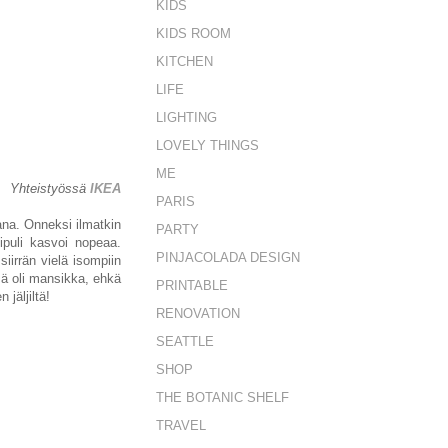
KIDS
KIDS ROOM
KITCHEN
LIFE
LIGHTING
LOVELY THINGS
ME
Yhteistyössä
IKEA
PARIS
ana. Onneksi ilmatkin
PARTY
ipuli kasvoi nopeaa.
PINJACOLADA DESIGN
iirrän vielä isompiin
ssä oli mansikka, ehkä
PRINTABLE
jäljiltä!
RENOVATION
SEATTLE
SHOP
THE BOTANIC SHELF
TRAVEL