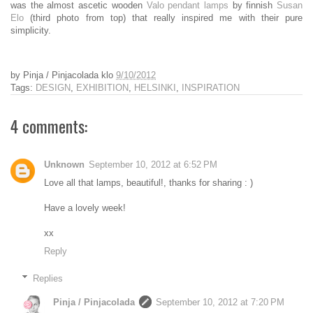
was the almost ascetic wooden
Valo pendant lamps
by finnish
Susan
Elo
(third photo from top) that really inspired me with their pure
simplicity.
by
Pinja / Pinjacolada
klo
9/10/2012
Tags:
DESIGN
,
EXHIBITION
,
HELSINKI
,
INSPIRATION
4 comments:
Unknown
September 10, 2012 at 6:52 PM
Love all that lamps, beautiful!, thanks for sharing : )
Have a lovely week!
xx
Reply
Replies
Pinja / Pinjacolada
September 10, 2012 at 7:20 PM