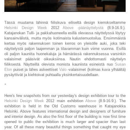
Tässä muutama lähinnä fiiliskuva eiliseltä design kierrokseltamme
Helsinki Design Week
2012
Above -päänäyttelystä
(8.9-16.9.).
Katajanokan Tulli- ja pakkahuoneella esillä olevassa näyttelyssä löytyy
kansainvälistä, mutta myös kotimaista kalustemuotoilua. Ensimmäistä
kertaa myös rakennuksen toinen kerros on yleisölle auki, joka teki
näyttelystä paljon laajemman ja tilavamman kuin viime vuonna. Esillä
oli paljon kauniita huonekaluja ja hämärässä rakennuksessa varsinkin
valaisimet pääsivät oikeuksiinsa. Nautin ehdottomasti näyttelyn
fiiliksestä. Näytteillä olevista monista kauniista esineistä nuo
Susan
Elon
puiset ja lähes askeettiset
Valo
-valaisimet (kolmas kuva ylhäältä)
pysäyttivät ja kiehtoivat puhtaalla yksinkertaisuudellaan.
*
Here's few snapshots from our yesterday's design exhibition tour to the
Helsinki Design Week
2012 main exhibition
Above
(8.9-16.9.). The
exhibition is held in the Old Customs warehouse in Katajanokka
Helsinki. Above features international design and designers of furniture
and interior design. As also the first floor of the building is now first time
opened to public the exhibition is much larger and spacier than last
year. Of all these many beautiful things something that caught my eye