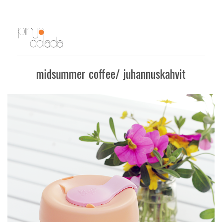
midsummer coffee/ juhannuskahvit