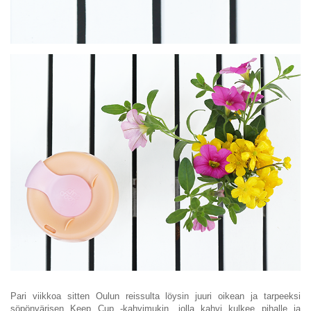
Pari viikkoa sitten Oulun reissulta löysin juuri oikean ja tarpeeksi
söpönvärisen Keep Cup -kahvimukin, jolla kahvi kulkee pihalle ja