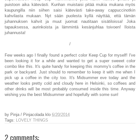
puistoon aika kätevästi. Kunhan muistaisi pitää mukia mukana myös
kaupungilla niin siihen saisi kätevästi take-away cappuccinotkin
kahvilasta mukaan. Nyt sään puolesta kyllä näyttää, että tämän
juhannuksen kahvit ja muut juomat nautitaan sisätiloissa! Joka
tapauksessa, aurinkoista ja lämmintä kesänjuhlaa toivoen! Iloista
juhannusta!
/
Few weeks ago I finally found a perfect color Keep Cup for myself! I've
been looking it for a while and wanted to get a super sweeet color
combo like this. It's quite handy for keeping this mommy's coffee in the
park or backyard. Just should to remember to keep it with me when I
pick up a coffee in the city too. It's Midsummer eve today and the
weather looks pretty cold and cloudy here in Helsinki, so coffees and
other drinks will be most probably consumed inside this time. Anyway
wishing you the best Midsummer and hopefully with some sun!
by
Pinja / Pinjacolada
klo
6/20/2014
Tags:
LOVELY THINGS
2 comments: