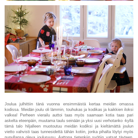
Joulua julhittiin tänä vuonna ensimmäistä kertaa meidän omassa
kodissa. Meidän joulu oli lämmin, touhukas ja kodikas ja kaikkien iloksi
valkea! Perheen vierailu auttoi taas myös saamaan kotia taas pari
askelta eteenpäin, muutama taulu seinään ja yksi uusi verhotanko -kyllä
tämä talo hiljalleen muotoutuu meidän kodiksi ja kieltämättä joulun
vietto vahvisti taas tunnesidettä tähän kotiin, jonka pihalta löytyi myös
nupullansa oleva jouluruusu. Aattona tietenkiin syötiin vatsat täyteen,