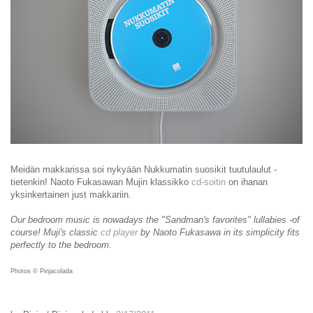
Meidän makkarissa soi nykyään Nukkumatin suosikit tuutulaulut -
tietenkin! Naoto Fukasawan Mujin klassikko
cd-soitin
on ihanan
yksinkertainen just makkariin.
Our bedroom music is nowadays the "Sandman's favorites" lullabies -of
course!
Muji's classic
cd player
by Naoto Fukasawa
in its simplicity
fits
perfectly to the bedroom.
Photos © Pinjacolada