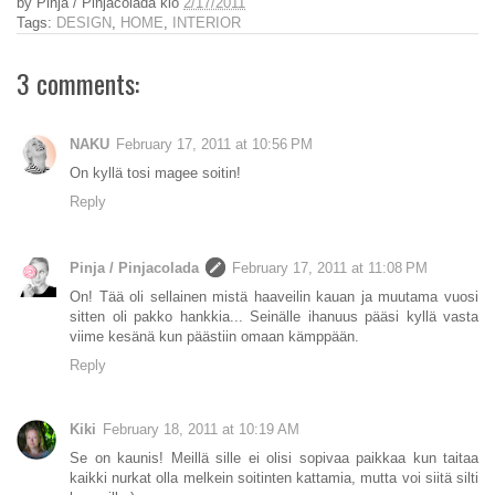
by
Pinja / Pinjacolada
klo
2/17/2011
Tags:
DESIGN
,
HOME
,
INTERIOR
3 comments:
NAKU
February 17, 2011 at 10:56 PM
On kyllä tosi magee soitin!
Reply
Pinja / Pinjacolada
February 17, 2011 at 11:08 PM
On! Tää oli sellainen mistä haaveilin kauan ja muutama vuosi
sitten oli pakko hankkia... Seinälle ihanuus pääsi kyllä vasta
viime kesänä kun päästiin omaan kämppään.
Reply
Kiki
February 18, 2011 at 10:19 AM
Se on kaunis! Meillä sille ei olisi sopivaa paikkaa kun taitaa
kaikki nurkat olla melkein soitinten kattamia, mutta voi siitä silti