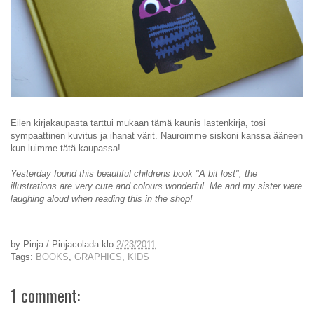
Eilen kirjakaupasta tarttui mukaan tämä kaunis lastenkirja, tosi
sympaattinen kuvitus ja ihanat värit. Nauroimme siskoni kanssa ääneen
kun luimme tätä kaupassa!
Yesterday found this beautiful childrens book "A bit lost", the
illustrations are very cute and colours wonderful. Me and my sister were
laughing aloud when reading this in the shop!
by
Pinja / Pinjacolada
klo
2/23/2011
Tags:
BOOKS
,
GRAPHICS
,
KIDS
1 comment: