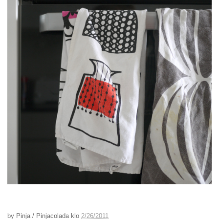
by
Pinja / Pinjacolada
klo
2/26/2011