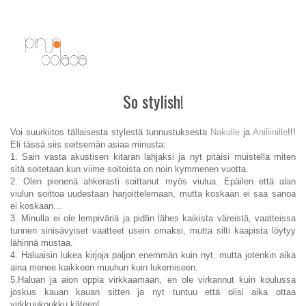
So stylish!
Voi suurkiitos tällaisesta stylestä tunnustuksesta
Nakulle
ja
Aniliinille
!!!
Eli tässä siis seitsemän asiaa minusta:
1. Sain vasta akustisen kitaran lahjaksi ja nyt pitäisi muistella miten
sitä soitetaan kun viime soitoista on noin kymmenen vuotta.
2. Olen pienenä ahkerasti soittanut myös viulua. Epäilen että alan
viulun soittoa uudestaan harjoittelemaan, mutta koskaan ei saa sanoa
ei koskaan...
3. Minulla ei ole lempiväriä ja pidän lähes kaikista väreistä, vaatteissa
tunnen sinisävyiset vaatteet usein omaksi, mutta silti kaapista löytyy
lähinnä mustaa.
4. Haluaisin lukea kirjoja paljon enemmän kuin nyt, mutta jotenkin aika
aina menee kaikkeen muuhun kuin lukemiseen.
5.Haluan ja aion oppia virkkaamaan, en ole virkannut kuin koulussa
joskus kauan kauan sitten ja nyt tuntuu että olisi aika ottaa
virkkuukoukku käteen!