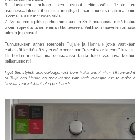
6. Laskujeni mukaan olen asunut elämässäni 17:sta eri
asunnossa/talossa (huh niitä muuttoja!) -näin monessa lähinnä parin
ulkomailla asutun vuoden takia.
7. Nyt asumme pikku perheemme kanssa 3h+k asunnossa mikä tuntuu
oikein sopivalta tähän elämän tilanteeseen. Vaikkakin haaveilen omasta
talosta ja pihasta!
Tunnustuksen annan eteenpäin
Tuijalle
ja
Hannalle
jotka vastikään
esittelivät keittiönsä styleissä blogeissaan "reveal your kitchen" kuvilla -
Eli heidän innoittamana seuraavaksi täältä tulee vastaava keittiön
paljastusposti!
I got this stylish acknowledgement from
Naku
and
Aniliini
. I'll forward it
to
Tuija
and
Hanna
as they inspire with their example me to make a
"reveal your kitchen" blog post next!