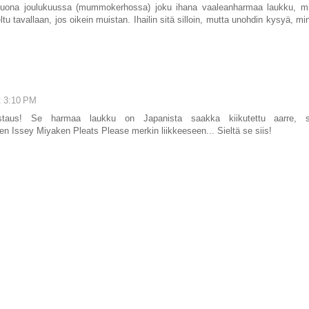
nan luona joulukuussa (mummokerhossa) joku ihana vaaleanharmaa laukku, m
eltu tavallaan, jos oikein muistan. Ihailin sitä silloin, mutta unohdin kysyä, 
t 3:10 PM
taus! Se harmaa laukku on Japanista saakka kiikutettu aarre, 
en Issey Miyaken Pleats Please merkin liikkeeseen... Sieltä se siis!