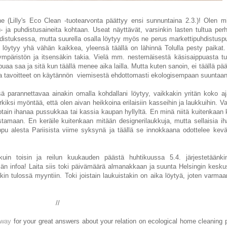
ne (Lilly's Eco Clean -tuotearvonta päättyy ensi sunnuntaina 2.3.)! Olen mi
u- ja puhdistusaineita kohtaan. Useat näyttävät, varsinkin lasten tultua p
tuksessa, mutta suurella osalla löytyy myös ne perus markettipuhdistuspu
ta löytyy yhä vähän kaikkea, yleensä täällä on lähinnä Tolulla pesty paika
mpäristön ja itsensäkin takia. Vielä mm. nestemäisestä käsisaippuasta tu
aa saa ja sitä kun täällä menee aika lailla. Mutta kuten sanoin, ei täällä p
a ja tavoitteet on käytännön viemisestä ehdottomasti ekologisempaan suuntaan
ä parannettavaa ainakin omalla kohdallani löytyy, vaikkakin yritän koko aj
ksi myöntää, että olen aivan heikkoina erilaisiin kasseihin ja laukkuihin. Va
jotain ihanaa pussukkaa tai kassia kaupan hyllyltä. En minä niitä kuitenkaan 
ostamaan. En keräile kuitenkaan mitään designerilaukkuja, mutta sellaisia i
ppu alesta Pariisista viime syksynä ja täällä se innokkaana odottelee kevä
uin toisin ja reilun kuukauden päästä huhtikuussa 5.4. järjestetäänkin
män infoa! Laita siis toki päivämäärä almanakkaan ja suunta Helsingin kesk
kin tulossä myyntiin. Toki joistain laukuistakin on aika löytyä, joten varmaan
//
away
for your great answers about your relation on ecological home cleaning pr