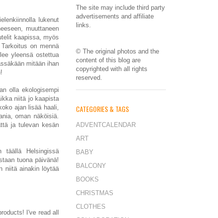
The site may include third party
advertisements and affiliate
elenkiinnolla lukenut
links.
erheeseen, muuttaneen
telit kaapissa, myös
t. Tarkoitus on mennä
© The original photos and the
lee yleensä ostettua
content of this blog are
äässäkään mitään ihan
copyrighted with all rights
!
reserved.
an olla ekologisempi
ikka niitä jo kaapista
koko ajan lisää haali,
CATEGORIES & TAGS
hania, oman näköisiä.
ttä ja tulevan kesän
ADVENTCALENDAR
ART
 täällä Helsingissä
BABY
ustaan tuona päivänä!
BALCONY
 niitä ainakin löytää
BOOKS
CHRISTMAS
CLOTHES
oducts! I've read all