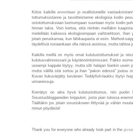
Kiitos kaikille
arvontaan
jo osallistuneille vastauksistan
tottumuksistanne ja tavoitteistanne ekologisia kodin pes
ostotottumuksiaan luomumpaan suuntaan myös kodin puhdis
hinnan takia. Voin kertoa, että niinhän meilläkin kaapis
mielellään kaikessa ekologisempaan vaihtoehtoon, ihan y
jotain peruskamaa, kun lähikaupasta ei esim. Method-saippu
täydellisiä tosiaankaan olla näissä asioissa, mutta tahto
Kaikilla meillä on myös omat kulutustottumukset ja niiss
kulutusvalinnoissani ja käytännöntoimissani. Pakko esimerki
useampi kappale löytyy, mutta silti halajan liiankin usein 
mutta välillä sitä sortuu ja ihan "pakon edessä" joutuu 
Kuvan liukuvärjätty keväinen Teddyfish-laukku löytyi hui
uimareissuja.
Kierrätys on aika hyvä kulutustottumus, niin puolin k
Sisustusbloggareiden kirpputori, josta pian tulossa enem
Täältäkin jos jotain sisustukseen liittyvää ja vähän muuta
minun pöydästä!
Thank you for everyone who already took part in the
give