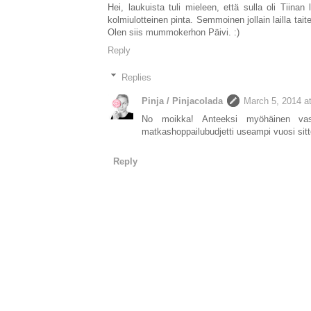
Hei, laukuista tuli mieleen, että sulla oli Tii
kolmiulotteinen pinta. Semmoinen jollain lailla tait
Olen siis mummokerhon Päivi. :)
Reply
Replies
Pinja / Pinjacolada
March 5, 2014 a
No moikka! Anteeksi myöhäinen vas
matkashoppailubudjetti useampi vuosi sitt
Reply