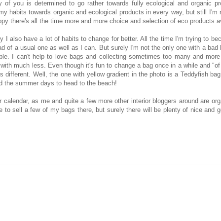
 of you is determined to go rather towards fully ecological and organic p
y habits towards organic and ecological products in every way, but still I'm 
ppy there's all the time more and more choice and selection of eco products av
 I also have a lot of habits to change for better. All the time I'm trying to 
d of a usual one as well as I can. But surely I'm not the only one with a bad
ple. I can't help to love bags and collecting sometimes too many and more 
do with much less. Even though it's fun to change a bag once in a while and "o
different. Well, the one with yellow gradient in the photo is a Teddyfish ba
 and the summer days to head to the beach!
our calendar, as me and quite a few more other interior bloggers around are or
ve to sell a few of my bags there, but surely there will be plenty of nice and goo