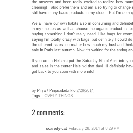
the answers and been really excited to realize how many
cleaning! I also prefer them and am also trying to change m
still have many basic products in my closet. But I'm so ha
We all have our own habits also in consuming and definitely
in my choices as well as choose the organic product instea
buying something I don't really need. Like bags for exam
saying I'm totally crazy with bags, but definitely I could 
the different sizes -no matter how much my husband thinks 
sale in Paris last autumn. Now it's waiting for the spring
If you are in Helsinki put the Saturday 5th of April into y
and sales in the center Helsinki that day! I'll definitely ha
get back to you soon with more info!
by
Pinja / Pinjacolada
klo
2/28/2014
Tags:
LOVELY THINGS
2 comments:
scaredy-cat
February 28, 2014 at 8:29 PM