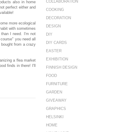
COLLABORATION
roducts also in home
not perfect either and
COOKING
ailable!
DECORATION
become more ecological
DESIGN
 habit with sometimes
than I need. I'm not
DIY
f course" you need all
DIY CARDS
g bought from a crazy
EASTER
EXHIBITION
ganizing a flea market
d finds in there! I'll
FINNISH DESIGN
FOOD
FURNITURE
GARDEN
GIVEAWAY
GRAPHICS
HELSINKI
HOME