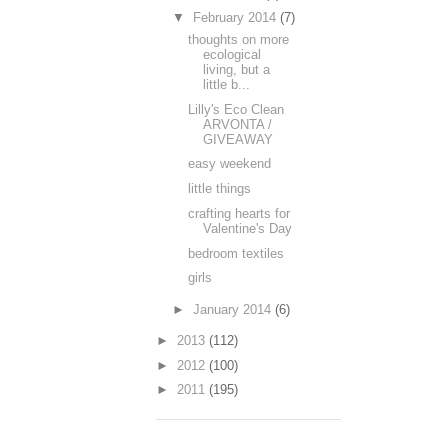
▼
February 2014
(7)
thoughts on more
ecological
living, but a
little b...
Lilly's Eco Clean
ARVONTA /
GIVEAWAY
easy weekend
little things
crafting hearts for
Valentine's Day
bedroom textiles
girls
►
January 2014
(6)
►
2013
(112)
►
2012
(100)
►
2011
(195)