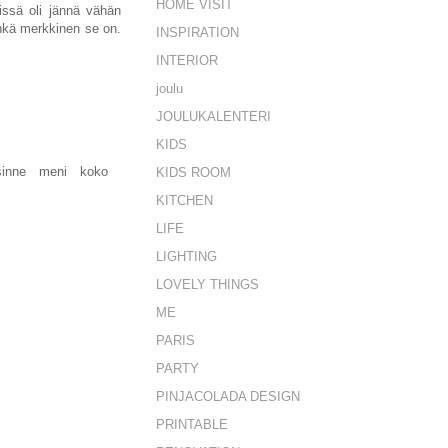
HOME VISIT
issä oli jännä vähän
minkä merkkinen se on.
INSPIRATION
INTERIOR
joulu
JOULUKALENTERI
KIDS
sinne meni koko
KIDS ROOM
KITCHEN
LIFE
LIGHTING
LOVELY THINGS
ME
PARIS
PARTY
PINJACOLADA DESIGN
PRINTABLE