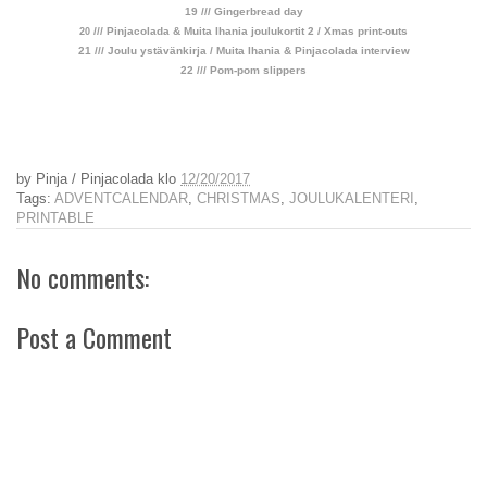
19 /// Gingerbread day
/// Pinjacolada & Muita Ihania joulukortit 2 / Xmas print-outs
20
21 /// Joulu ystävänkirja / Muita Ihania & Pinjacolada interview
22 /// Pom-pom slippers
by
Pinja / Pinjacolada
klo
12/20/2017
Tags:
ADVENTCALENDAR
,
CHRISTMAS
,
JOULUKALENTERI
,
PRINTABLE
No comments:
Post a Comment