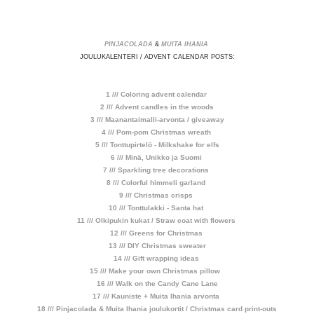
PINJACOLADA
&
MUITA IHANIA
JOULUKALENTERI / ADVENT CALENDAR POSTS:
1 /// Coloring advent calendar
2 /// Advent candles in the woods
3 /// Maanantaimalli-arvonta / giveaway
4 /// Pom-pom Christmas wreath
5 /// Tonttupirtelö - Milkshake for elfs
6 /// Minä, Unikko ja Suomi
7 /// Sparkling tree decorations
8 /// Colorful himmeli garland
9 /// Christmas crisps
10 /// Tonttulakki - Santa hat
11 /// Olkipukin kukat / Straw coat with flowers
12 /// Greens for Christmas
13 /// DIY Christmas sweater
14 /// Gift wrapping ideas
15 /// Make your own Christmas pillow
16 /// Walk on the Candy Cane Lane
17 /// Kauniste + Muita Ihania arvonta
18 /// Pinjacolada & Muita Ihania joulukortit / Christmas card print-outs