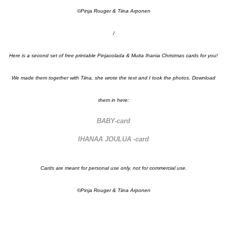
©Pinja Rouger & Tiina Arponen
/
Here is a second set of free printable Pinjacolada & Muita Ihania Christmas cards for you!
We made them together with Tiina, she wrote the text and I took the photos. Download
them in here:
BABY-card
IHANAA JOULUA -card
Cards are meant for personal use only, not for commercial use.
©Pinja Rouger & Tiina Arponen