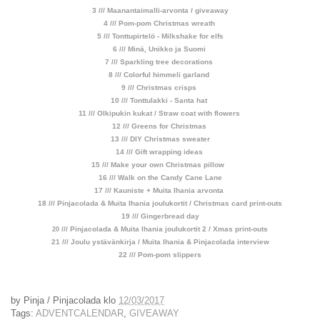
3 /// Maanantaimalli-arvonta / giveaway
4 /// Pom-pom Christmas wreath
5 /// Tonttupirtelö - Milkshake for elfs
6 /// Minä, Unikko ja Suomi
7 /// Sparkling tree decorations
8 /// Colorful himmeli garland
9 /// Christmas crisps
10 /// Tonttulakki - Santa hat
11 /// Olkipukin kukat / Straw coat with flowers
12 /// Greens for Christmas
13 /// DIY Christmas sweater
14 /// Gift wrapping ideas
15 /// Make your own Christmas pillow
16 /// Walk on the Candy Cane Lane
17 /// Kauniste + Muita Ihania arvonta
18 /// Pinjacolada & Muita Ihania joulukortit / Christmas card print-outs
19 /// Gingerbread day
/// Pinjacolada & Muita Ihania joulukortit 2 / Xmas print-outs
20
21 /// Joulu ystävänkirja / Muita Ihania & Pinjacolada interview
22 /// Pom-pom slippers
by
Pinja / Pinjacolada
klo
12/03/2017
Tags:
ADVENTCALENDAR
,
GIVEAWAY