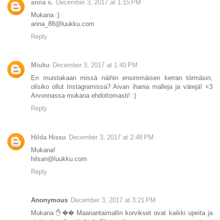
anna s.
December 3, 2017 at 1:15 PM
Mukana :)
anna_88@luukku.com
Reply
Miuku
December 3, 2017 at 1:40 PM
En muistakaan missä näihin ensimmäisen kerran törmäsin,
olisiko ollut Instagramissa? Aivan ihania malleja ja värejä! <3
Arvonnassa mukana ehdottomasti! :)
Reply
Hilda Hissu
December 3, 2017 at 2:48 PM
Mukana!
hilsan@luukku.com
Reply
Anonymous
December 3, 2017 at 3:21 PM
Mukana ✋�� Maanantaimallin korvikset ovat kaikki upeita ja