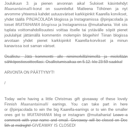
Joulukuun 3. ja pienen arvonnan aika! Suloiset käsintehdyt
Maanantaimalli
-korut on suunnitellut Matleena Töhönen ja nyt
arvomme yhteensä kahdet uutuusväriset karkkipinkit Kaarella korvikset,
yhdet täällä PINJACOLADA blogissa ja Instagramissa @pinjacolada ja
toiset
MUITAIHANIA blogissa
ja Instagramissa @muitaihania. Voit siis
tuplata voittomahdollisuutesi voittaa itselle tai ystävälle söpöt pienet
joululahjat jättämällä kommentin molempiin blogeihin! Tiinan blogissa
arvotaan yhdet pienet karkkipinkit Kaarella-korvikset ja minun
kanavissa isot saman väriset.
Osallistu: Jätä kommentti alle nimimerkillä/nimellä ja mielellään
sähköpostiosoitteellasi. Osallistumisaikaa on 5.12. klo 23:59 saakka!
ARVONTA ON PÄÄTTYNYT!
/
Today we're having a little Christmas gift giveaway of these lovely
Finnish
Maanantaimalli
earrings. You can take part in here
or @pinjacolada to win the big Kaarella-earrings or to win the smaller
ones got to
MUITAIHANIA
blog or instagram @muitaihania!
Leave a
comment with your name and email. Giveaway will be closed on Dec
5th at midnight!
GIVEAWAY IS CLOSED!