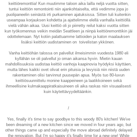
keittiöremonttia! Kun muutimme taloon aika lailla neljä vuotta sitten,
tuntui keittiön remontointi niin ajankohtaiselta, että vedimme jopa jo
puolipaneelin seinästä irti purkaminen ajatuksissa. Sitten tuli kuitenkin
useampaa korjauksen kohdetta ja ajattelimme elellä vanhalla keittiöllä
vielä vähän aikaa. Uusi keittiö oli jo piirretty reilut kaksi vuotta sitten
kun työkomennus veikin meidän Seattleen ja niinpä keittiöremonttikin jäi
odottelemaan. Nyt kotiin palattuamme lattioiden ja katon maalauksen
lisäksi keittiön uudistaminen on toivelistan ykkönen.
Vanha keittiöhän talossa on palvellut ilmeisimmin vuodesta 1980 eli
kyllähän se oli palvellut jo oman aikansa hyvin. Mietin kauan
mahdollisuuksia uudistaa keittiö vanhoja kaapinovia hyödyksi käyttäen,
mutta lähes kaikki ovet olivat erin pituisia ja levyisiä niin niistä uuden
rakentaminen olisi tarvinnut puusepän apua. Myös tuo 80-luvun
keittiösuunnittelu monine kaappeineen ja laatikkoineen sekä
ihmeellisine kulmakaappiratkaisuineen oli aika raskas niin visuaalisesti
kuin käytettävyydeltäänkin.
/
Yes, finally it's time to say goodbye to this woody 80's kitchen! We've
been dreaming of a new kitchen since we moved in four years ago, but
other things came up and especially the move abroad definitely delayed
the renovation. But I'm so happy it's finally time for a new one! While