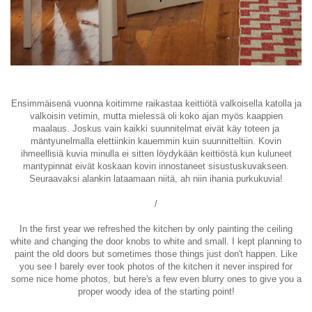
Ensimmäisenä vuonna koitimme raikastaa keittiötä valkoisella katolla ja
valkoisin vetimin, mutta mielessä oli koko ajan myös kaappien
maalaus. Joskus vain kaikki suunnitelmat eivät käy toteen ja
mäntyunelmalla elettiinkin kauemmin kuin suunnitteltiin. Kovin
ihmeellisiä kuvia minulla ei sitten löydykään keittiöstä kun kuluneet
mantypinnat eivät koskaan kovin innostaneet sisustuskuvakseen.
Seuraavaksi alankin lataamaan niitä, ah niin ihania purkukuvia!
/
In the first year we refreshed the kitchen by only painting the ceiling
white and changing the door knobs to white and small. I kept planning to
paint the old doors but sometimes those things just don't happen. Like
you see I barely ever took photos of the kitchen it never inspired for
some nice home photos, but here's a few even blurry ones to give you a
proper woody idea of the starting point!