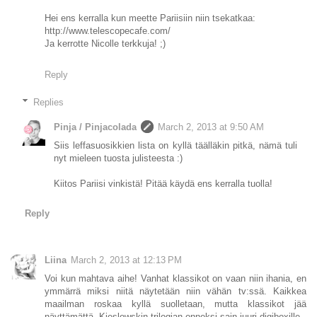
Hei ens kerralla kun meette Pariisiin niin tsekatkaa:
http://www.telescopecafe.com/
Ja kerrotte Nicolle terkkuja! ;)
Reply
Replies
Pinja / Pinjacolada
March 2, 2013 at 9:50 AM
Siis leffasuosikkien lista on kyllä täälläkin pitkä, nämä tuli
nyt mieleen tuosta julisteesta :)
Kiitos Pariisi vinkistä! Pitää käydä ens kerralla tuolla!
Reply
Liina
March 2, 2013 at 12:13 PM
Voi kun mahtava aihe! Vanhat klassikot on vaan niin ihania, en
ymmärrä miksi niitä näytetään niin vähän tv:ssä. Kaikkea
maailman roskaa kyllä suolletaan, mutta klassikot jää
näyttämättä. Kieslowskin trilogian onneksi sain juuri digiboxille.