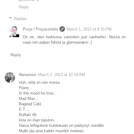
Reply
Replies
Pinja / Pinjacolada
March 1, 2013 at 8:15 PM
On ne, olen heikkona varsinkin just vanhoihin. Niissä on
vaan niin paljon fiilistä ja glamouriakin :)
Reply
Nanainen
March 2, 2013 at 12:29 AM
Uuh, niitä on niin monia...
Piano...
In the mood for love...
Mad Max...
Bagdad Café...
E.T....
Buffalo 66
lista on ihan loputon.
Harva leffajuliste kuitenkaan on päätynyt seinälle.
Mulle jää aina kaikki musiikit mieleen.