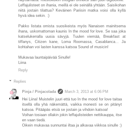
Leffajulisteet on ihania, meillä ei ole seinällä yhtään. Saisikohan
niitä jostain tilattua? Keväinen Pariisin matka voisi olla kyllä
hyvä idea sekin. :)
Pakko listata omista suosikeista myös Nanaisen mainitsema
ihana, uskomattoman kaunis In the mood for love. Se saa joka
katselukerralla uusia sävyjä. Tuulen viemää, Breakfast at
tiffanys, Citizen kane, Loma Roomassa, Casablanca... Ja
kohtahan voi lasten kanssa katsoa Sound of musicin!
Mukavaa launtaipäivää Sinulle!
Liina
Reply
Replies
Pinja / Pinjacolada
March 3, 2013 at 6:06 PM
Hei Liina! Muistelin juuri että tuo In the mood for love taitaa
itsellä olla yhä näkemättä, vaikka monesti se on pitänyt
katsoa. Pitääpäs etsiä se jostain ja vihdoin katsoa!
Voihan tosiaan ollakin jokin leffajulisteiden nettikauppa, itse
en vaan tiedä.
Oikein mukavaa sunnuntai iltaa ja alkavaa viikkoa sinulle :)