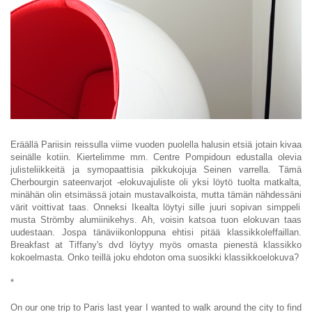
Eräällä Pariisin reissulla
viime vuoden puolella
halusin etsiä jotain kivaa
seinälle kotiin. Kiertelimme mm. Centre Pompidoun edustalla olevia
julisteliikkeitä ja symopaattisia pikkukojuja Seinen varrella. Tämä
Cherbourgin sateenvarjot -elokuvajuliste oli yksi löytö tuolta matkalta,
minähän olin etsimässä jotain mustavalkoista
, mutta tämän nähdessän
i
värit voittivat
taas.
O
nneksi Ikealta löytyi sille juuri sopivan simppeli
musta Strömby alumiinikehys. Ah, voisin katsoa tuon elokuvan taas
uudestaan. Jospa tänäviikonloppuna ehtisi pitää klassikkoleffaillan.
Breakfast at Tiffany's dvd löytyy myös omasta pienestä klassikko
kokoelmasta. Onko teillä joku ehdoton oma suosikki klassikkoelokuva?
*
On our one trip to Paris last year I wanted to walk around the city to find