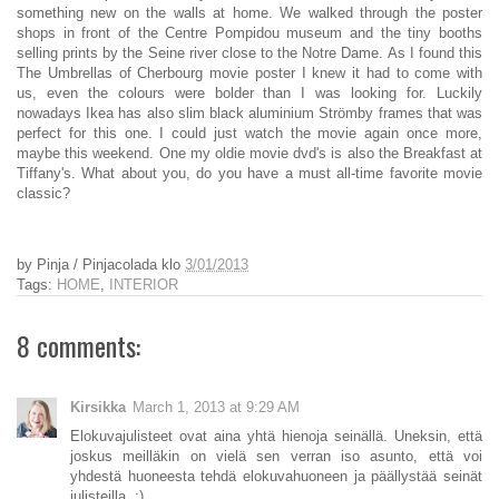
something new on the walls at home. We walked through the poster
shops in front of the Centre Pompidou museum and the tiny booths
selling prints by the Seine river close to the Notre Dame. As I found this
The Umbrellas of Cherbourg movie poster I kn
ew it had to
come with
us, even the c
olours were bolder th
an I was looking for.
Lu
ckily
nowadays Ikea has also slim black aluminium Strömby frames that was
perfect for this one. I could just watch the movie again once more,
maybe this weekend. One my oldie movie dvd's is also the Breakfast at
Tiffany's. What about you, do you have a must all-time favorite movie
classic?
by
Pinja / Pinjacolada
klo
3/01/2013
Tags:
HOME
,
INTERIOR
8 comments:
Kirsikka
March 1, 2013 at 9:29 AM
Elokuvajulisteet ovat aina yhtä hienoja seinällä. Uneksin, että
joskus meilläkin on vielä sen verran iso asunto, että voi
yhdestä huoneesta tehdä elokuvahuoneen ja päällystää seinät
julisteilla. :)