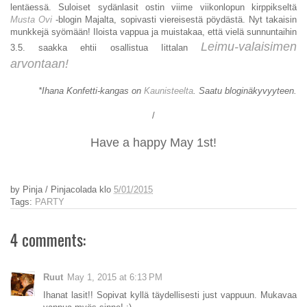
lentäessä. Suloiset sydänlasit ostin viime viikonlopun kirppikseltä
Musta Ovi
-blogin Majalta, sopivasti viereisestä pöydästä. Nyt takaisin
munkkejä syömään! Iloista vappua ja muistakaa, että vielä sunnuntaihin
Leimu-valaisimen
3.5. saakka ehtii osallistua Iittalan
arvontaan
!
*Ihana Konfetti-kangas on
Kaunisteelta
. Saatu bloginäkyvyyteen.
/
Have a happy May 1st!
by
Pinja / Pinjacolada
klo
5/01/2015
Tags:
PARTY
4 comments:
Ruut
May 1, 2015 at 6:13 PM
Ihanat lasit!! Sopivat kyllä täydellisesti just vappuun. Mukavaa